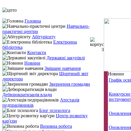
Головна
Навчально-
практичні центри
Абітурієнту
Електронна
бібліотека
Контакти
Державні закупівлі
Новини
Змішане навчання
Щорічний звіт
Новини
директора
Графік осв
Звернення громадян
Конкурсне 
Дебюрократизація влади
інструмен
Атестація
педпрацівників
Блог психолога
Оновлення 
Центр розвитку
кар'єри
Виховна робота
Оновлення 