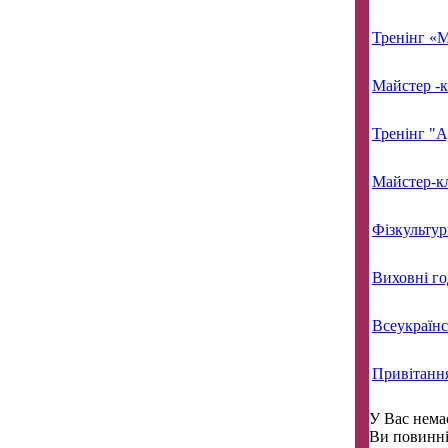
Тренінг «М
Майстер -к
Тренінг "А
Майстер-к
Фізкультур
Виховні го
Всеукраїнс
Привітанн
У Вас немає
Ви повинні