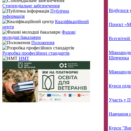
Стипендіальне забезпечення
Відбулося 
Публічна
інформація
Кваліфікаційний
Проєкт «Мо
центр
Фахові
молодші бакалаври
Всесвітній
Положення
Міжнародни
Розробка професійних стандартів
Шевченка
НМТ
Міжнародни
Курси підв
Участь у П
Навчання н
Курси "Вик