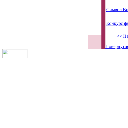
Символ Во
Конкурс фа
<< На
Повернути