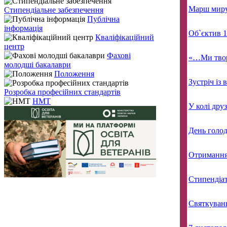
Марш миру 
Стипендіальне забезпечення
Публічна
інформація
Об`єктив 
Кваліфікаційний
центр
Фахові
«…Ми твори
молодші бакалаври
Положення
Зустріч із
Розробка професійних стандартів
НМТ
У колі друз
День голо
Отримання 
Стипендіат
Святкуванн