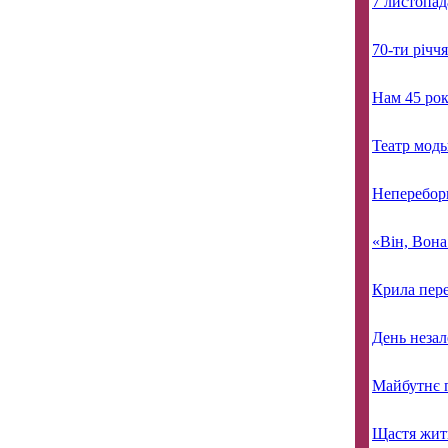
7 листопад
70-ти річч
Нам 45 рок
Театр моды
Неперебор
«Він, Вон
Крила пер
День незал
Майбутнє п
Щастя жит