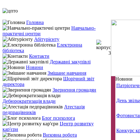
Головна
Навчально-
практичні центри
Абітурієнту
Електронна
бібліотека
Контакти
Державні закупівлі
Новини
Змішане навчання
Щорічний звіт
Новини
директора
Патріотич
Звернення громадян
День звіл
Дебюрократизація влади
Атестація
педпрацівників
Фотовиста
Блог психолога
Центр розвитку
кар'єри
Конкурс к
Виховна робота