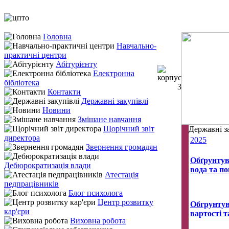
Головна
Навчально-
практичні центри
Абітурієнту
Електронна
бібліотека
Контакти
Державні закупівлі
Новини
Змішане навчання
Щорічний звіт
Державні з
директора
2025
Звернення громадян
Обґрунтув
Дебюрократизація влади
вода та по
Атестація
педпрацівників
Блог психолога
Центр розвитку
Обгрунтув
кар'єри
вартості 
Виховна робота