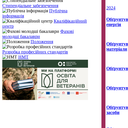
Стипендіальне забезпечення
2024
Публічна
інформація
Обґрунтув
Кваліфікаційний
енергія
центр
Фахові
молодші бакалаври
Положення
Обґрунтув
матеріали
Розробка професійних стандартів
НМТ
Обґрунтув
Обґрунтув
Обґрунтув
засоби