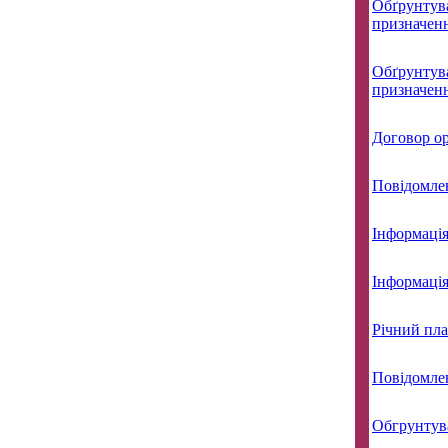
Обґрунтува
призначенн
Обґрунтува
призначенн
Договор о
Повідомле
Інформація
Інформація
Річний пла
Повідомле
Обгрунтув