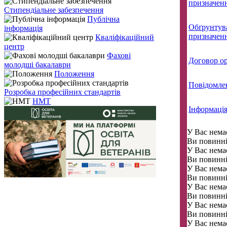
призначенн
Стипендіальне забезпечення
Публічна
Обґрунтува
інформація
призначенн
Кваліфікаційний
центр
Фахові
Договор о
молодші бакалаври
Положення
Повідомле
Розробка професійних стандартів
НМТ
Інформація
У Вас немає
Ви повинні
У Вас немає
Ви повинні
У Вас немає
Ви повинні
У Вас немає
Ви повинні
У Вас немає
Ви повинні
У Вас немає