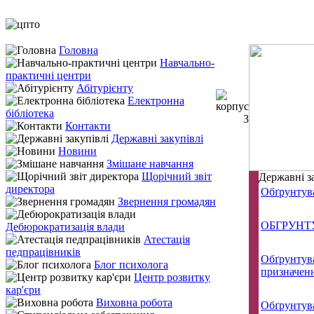
Головна
Навчально-
практичні центри
Абітурієнту
Електронна
бібліотека
Контакти
Державні закупівлі
Новини
Змішане навчання
Щорічний звіт
Державні з
директора
Обґрунтува
Звернення громадян
ОБГРУНТ
Дебюрократизація влади
Атестація
педпрацівників
Обґрунтува
Блог психолога
призначен
Центр розвитку
кар'єри
Виховна робота
Обґрунтува