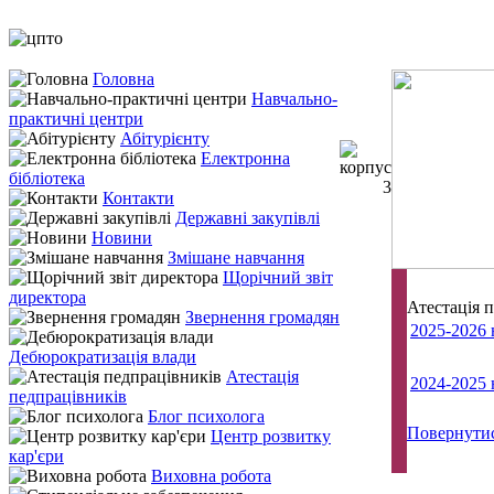
Головна
Навчально-
практичні центри
Абітурієнту
Електронна
бібліотека
Контакти
Державні закупівлі
Новини
Змішане навчання
Щорічний звіт
директора
Атестація 
Звернення громадян
2025-2026 
Дебюрократизація влади
Атестація
2024-2025 
педпрацівників
Блог психолога
Повернути
Центр розвитку
кар'єри
Виховна робота