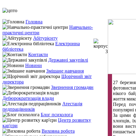
Головна
Навчально-
практичні центри
Абітурієнту
Електронна
бібліотека
Контакти
Державні закупівлі
Новини
Змішане навчання
Щорічний звіт
директора
27 березн
Звернення громадян
фотовистав
нікого ба
Дебюрократизація влади
життя мико
Атестація
Перед поч
педпрацівників
популярні 
Блог психолога
За цими ф
Центр розвитку
хлопців, ї
кар'єри
вони вист
Виховна робота
пишається 