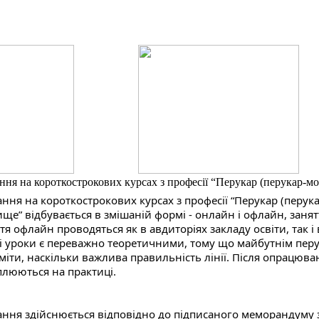
ння на короткострокових курсах з професії “Перукар (перукар-мо
ння на короткострокових курсах з професії “Перукар (перук
ще” відбувається в змішаній формі - онлайн і офлайн, занят
тя офлайн проводяться як в авдиторіях закладу освіти, так і
 уроки є переважно теоретичними, тому що майбутнім перук
міти, наскільки важлива правильність лінії. Після опрацюва
плюються на практиці.
ння здійснюється відповідно до підписаного меморандуму 