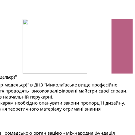
дельєр)”
ар-модельєр)” в ДНЗ “Миколаївське вище професійне 
тя проводять  висококваліфіковані майстри своєї справи. 
 в навчальній перукарні. 
арям необхідно опанувати закони пропорції і дизайну, 
ння теоретичного матеріалу отримані знання 
з Громадською організацією «Міжнародна фундація 