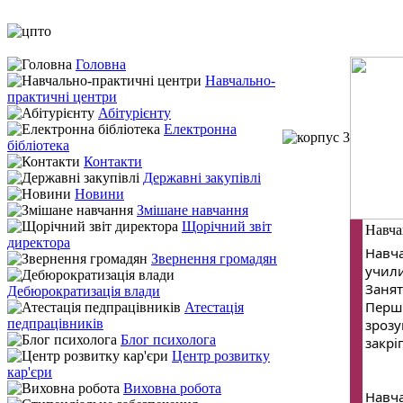
Головна
Навчально-
практичні центри
Абітурієнту
Електронна
бібліотека
Контакти
Державні закупівлі
Новини
Змішане навчання
Щорічний звіт
Навча
директора
Навча
Звернення громадян
учили
Занят
Дебюрократизація влади
Перші
Атестація
педпрацівників
зрозу
Блог психолога
закрі
Центр розвитку
кар'єри
Виховна робота
Навча