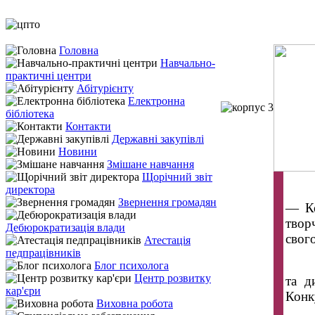
Головна
Навчально-
практичні центри
Абітурієнту
Електронна
бібліотека
Контакти
Державні закупівлі
Новини
Змішане навчання
Щорічний звіт
директора
Звернення громадян
— Ко
твор
Дебюрократизація влади
свого
Атестація
педпрацівників
Блог психолога
Центр розвитку
та д
кар'єри
Конк
Виховна робота