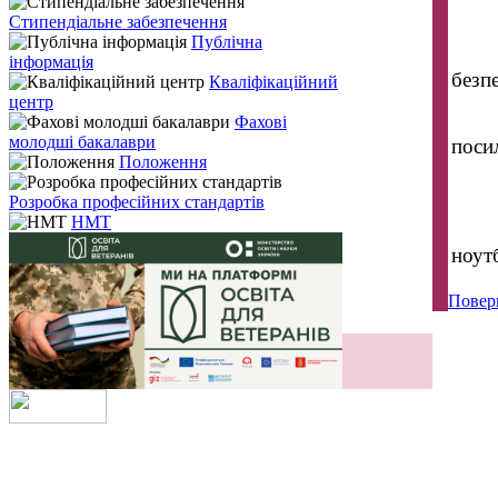
Стипендіальне забезпечення
Публічна
інформація
безп
Кваліфікаційний
центр
Фахові
молодші бакалаври
поси
Положення
Розробка професійних стандартів
НМТ
ноутб
Повер