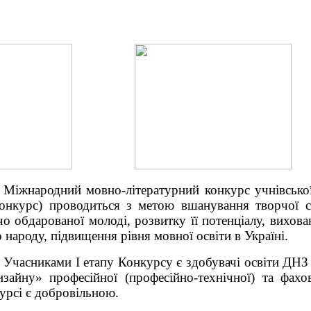
Міжнародний мовно-літературний конкурс учнівської 
нкурс) проводиться з метою вшанування творчої с
чо обдарованої молоді, розвитку її потенціалу, вихов
 народу, підвищення рівня мовної освіти в Україні.
Учасниками І етапу Конкурсу є здобувачі освіти ДН
изайну» професійної (професійно-технічної) та фахо
урсі є добровільною.