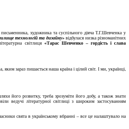
 письменника, художника та суспільного діяча Т.Г.Шевченка у
чилище технологій та дизайну»
відбулася низка різноманітних
-літературна світлиця
«Тарас Шевченко – гордість і слава
, яким зараз пишається наша країна і цілий світ. І ми
,
українці,
яхи його розвитку, треба зрозуміти його добу, а також знати
іли ведучі літературної світлиці з широким застосуванням
учасники свята в українському вбранні – все це налаштувало на