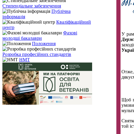
Стипендіальне забезпечення
Публічна
інформація
Кваліфікаційний
центр
Фахові
У рам
молодші бакалаври
Д
ерж
Положення
заход
Украї
Розробка професійних стандартів
НМТ
Отже, 
дякує
Щоб п
умови
мульт
Святк
той і