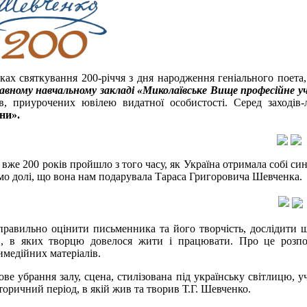
ках святкування 200-річчя з дня народження геніального поета,
авному
навчальному
закладі «Миколаївське Вище професійне у
ів, приурочених ювілею видатної особистості. Серед заходів
ни».
вже 200 років пройшло з того часу, як Україна отримала собі сина
мо долі, що вона нам подарувала Тараса Григоровича Шевченка.
равильно оцінити письменника та його творчість, дослідити шл
, в яких творцю довелося жити і працювати. Про це розпов
имедійних матеріалів.
ове убрання залу, сцена, стилізована під українську світлицю, 
сторичний період, в якій жив та творив Т.Г. Шевченко.